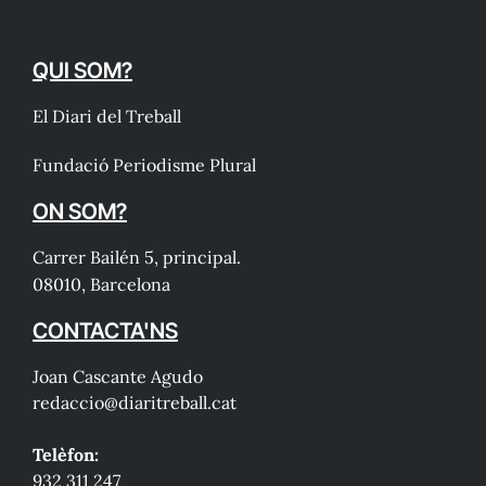
QUI SOM?
El Diari del Treball
Fundació Periodisme Plural
ON SOM?
Carrer Bailén 5, principal.
08010, Barcelona
CONTACTA'NS
Joan Cascante Agudo
redaccio@diaritreball.cat
Telèfon:
932 311 247