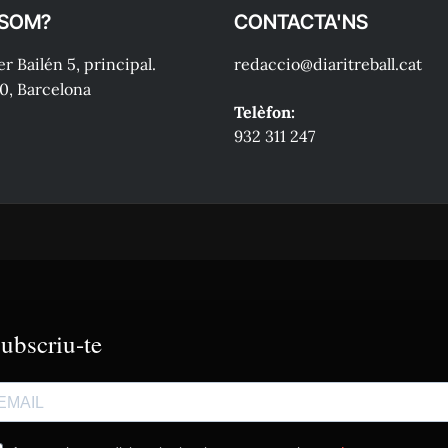
 SOM?
CONTACTA'NS
r Bailén 5, principal.
redaccio@diaritreball.cat
0, Barcelona
Telèfon:
932 311 247