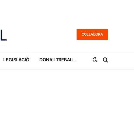
COL·LABORA
LEGISLACIÓ
DONA I TREBALL