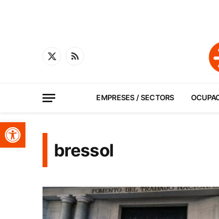
X
RSS
(Twitter)
EMPRESES / SECTORS
OCUPA
Obre la barra d'eines
bressol