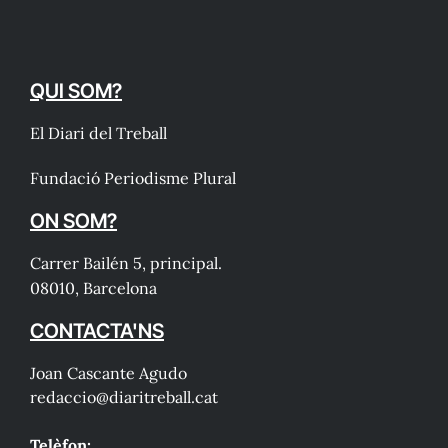
QUI SOM?
El Diari del Treball
Fundació Periodisme Plural
ON SOM?
Carrer Bailén 5, principal.
08010, Barcelona
CONTACTA'NS
Joan Cascante Agudo
redaccio@diaritreball.cat
Telèfon: