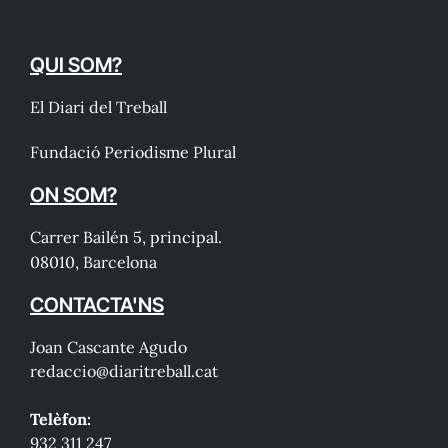
QUI SOM?
El Diari del Treball
Fundació Periodisme Plural
ON SOM?
Carrer Bailén 5, principal.
08010, Barcelona
CONTACTA'NS
Joan Cascante Agudo
redaccio@diaritreball.cat
Telèfon:
932 311 247