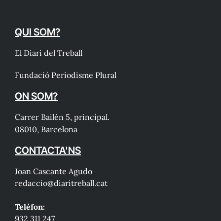
QUI SOM?
El Diari del Treball
Fundació Periodisme Plural
ON SOM?
Carrer Bailén 5, principal.
08010, Barcelona
CONTACTA'NS
Joan Cascante Agudo
redaccio@diaritreball.cat
Telèfon:
932 311 247