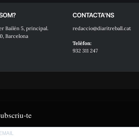
 SOM?
CONTACTA'NS
r Bailén 5, principal.
redaccio@diaritreball.cat
0, Barcelona
Telèfon:
932 311 247