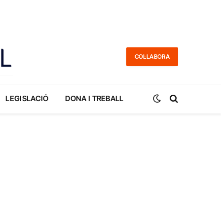
COL·LABORA
LEGISLACIÓ
DONA I TREBALL