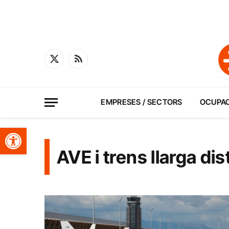
X
RSS
(Twitter)
EMPRESES / SECTORS
OCUPA
Obre la barra d'eines
AVE i trens llarga di