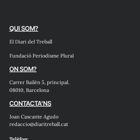
QUI SOM?
El Diari del Treball
Fundació Periodisme Plural
ON SOM?
Carrer Bailén 5, principal.
08010, Barcelona
CONTACTA'NS
Joan Cascante Agudo
redaccio@diaritreball.cat
Telèfon: