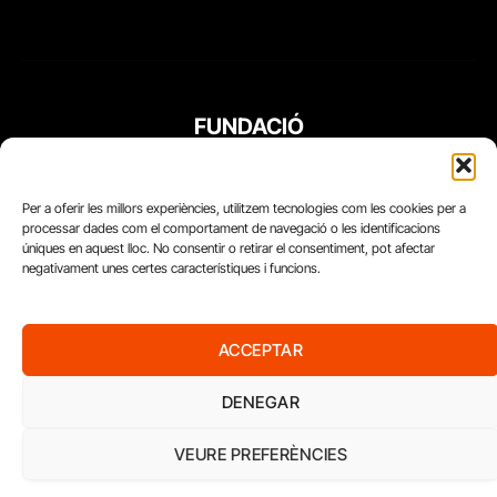
FUNDACIÓ
PERIODISME
PLURAL
Per a oferir les millors experiències, utilitzem tecnologies com les cookies per a
processar dades com el comportament de navegació o les identificacions
úniques en aquest lloc. No consentir o retirar el consentiment, pot afectar
negativament unes certes característiques i funcions.
ACCEPTAR
DENEGAR
VEURE PREFERÈNCIES
Diari del Treball, 2026