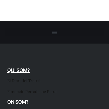
QUI SOM?
El Diari del Treball
Fundació Periodisme Plural
ON SOM?