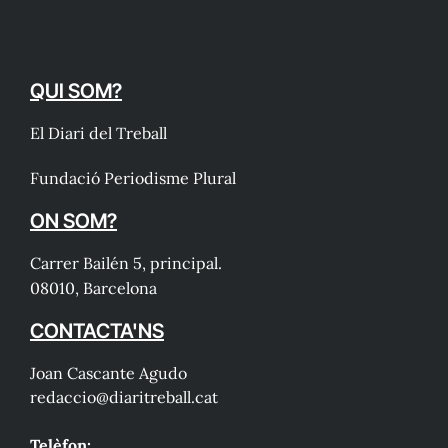
QUI SOM?
El Diari del Treball
Fundació Periodisme Plural
ON SOM?
Carrer Bailén 5, principal.
08010, Barcelona
CONTACTA'NS
Joan Cascante Agudo
redaccio@diaritreball.cat
Telèfon: