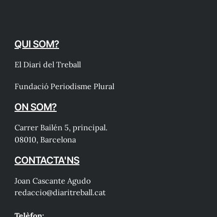
QUI SOM?
El Diari del Treball
Fundació Periodisme Plural
ON SOM?
Carrer Bailén 5, principal.
08010, Barcelona
CONTACTA'NS
Joan Cascante Agudo
redaccio@diaritreball.cat
Telèfon: