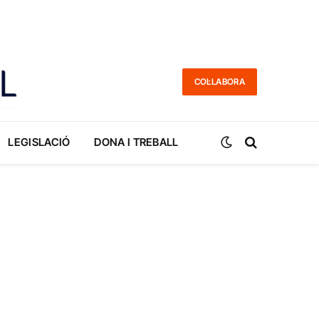
COL·LABORA
LEGISLACIÓ
DONA I TREBALL