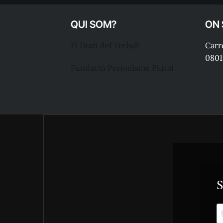
QUI SOM?
ON
El Diari del Treball
Carre
0801
Fundació Periodisme Plural