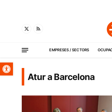
X
RSS
(Twitter)
EMPRESES / SECTORS
OCUPA
Obre la barra d'eines
Atur a Barcelona