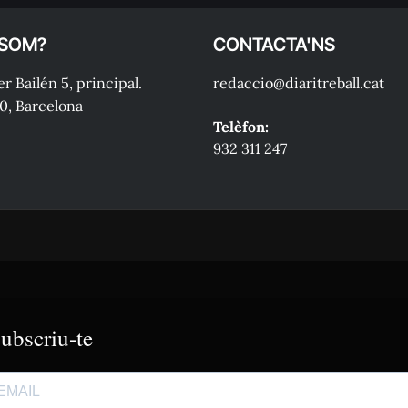
 SOM?
CONTACTA'NS
r Bailén 5, principal.
redaccio@diaritreball.cat
0, Barcelona
Telèfon:
932 311 247