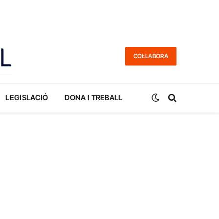
COL·LABORA
LEGISLACIÓ
DONA I TREBALL