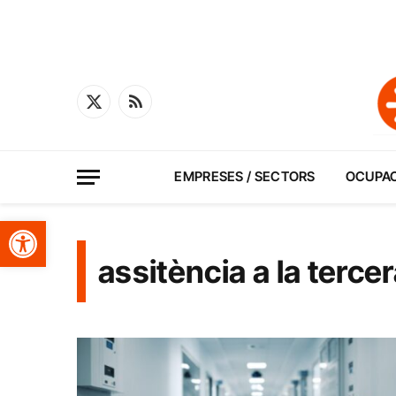
X
RSS
(Twitter)
EMPRESES / SECTORS
OCUPA
Obre la barra d'eines
assitència a la terce