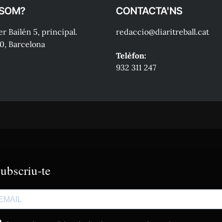
 SOM?
CONTACTA'NS
r Bailén 5, principal.
redaccio@diaritreball.cat
0, Barcelona
Telèfon:
932 311 247