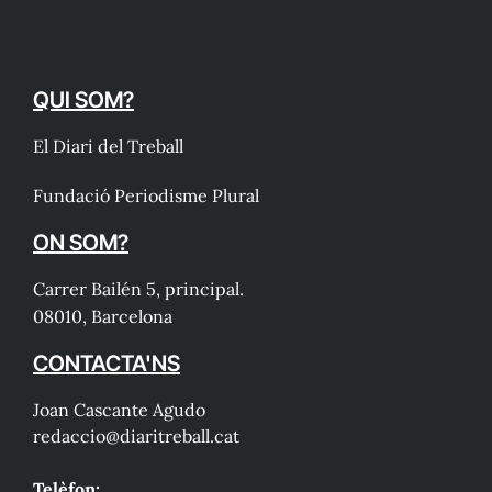
QUI SOM?
El Diari del Treball
Fundació Periodisme Plural
ON SOM?
Carrer Bailén 5, principal.
08010, Barcelona
CONTACTA'NS
Joan Cascante Agudo
redaccio@diaritreball.cat
Telèfon: