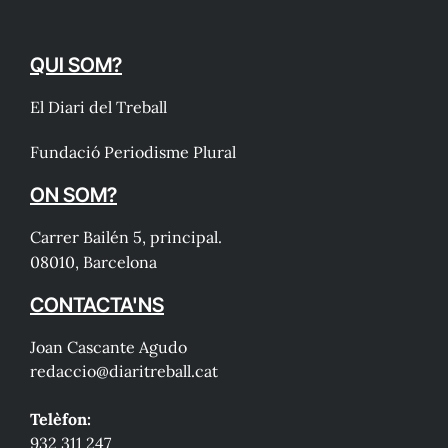
QUI SOM?
El Diari del Treball
Fundació Periodisme Plural
ON SOM?
Carrer Bailén 5, principal.
08010, Barcelona
CONTACTA'NS
Joan Cascante Agudo
redaccio@diaritreball.cat
Telèfon:
932 311 247