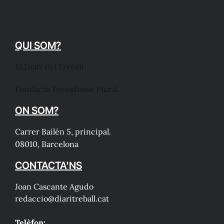
QUI SOM?
El Diari del Treball
Fundació Periodisme Plural
ON SOM?
Carrer Bailén 5, principal.
08010, Barcelona
CONTACTA'NS
Joan Cascante Agudo
redaccio@diaritreball.cat
Telèfon: