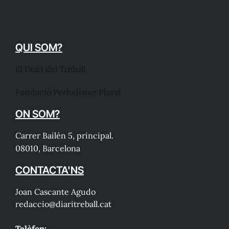
QUI SOM?
El Diari del Treball
Fundació Periodisme Plural
ON SOM?
Carrer Bailén 5, principal.
08010, Barcelona
CONTACTA'NS
Joan Cascante Agudo
redaccio@diaritreball.cat
Telèfon: