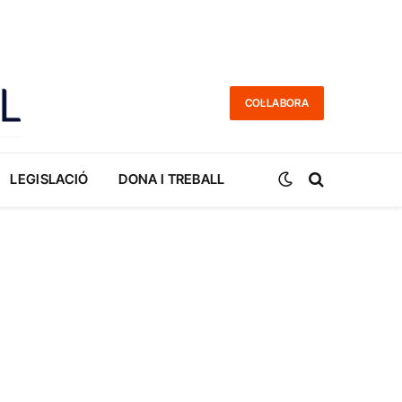
COL·LABORA
LEGISLACIÓ
DONA I TREBALL