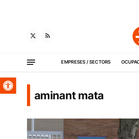
X
RSS
(Twitter)
EMPRESES / SECTORS
OCUPA
Obre la barra d'eines
aminant mata