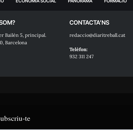
IÓ
ECONOMIA SOCIAL
PANORAMA
FORMACIÓ
 SOM?
CONTACTA'NS
r Bailén 5, principal.
redaccio@diaritreball.cat
0, Barcelona
Telèfon:
932 311 247