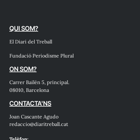
QUI SOM?
El Diari del Treball
Fundació Periodisme Plural
ON SOM?
Carrer Bailén 5, principal.
08010, Barcelona
CONTACTA'NS
Joan Cascante Agudo
redaccio@diaritreball.cat
Telèfon: