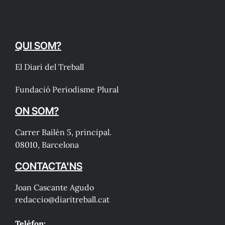
QUI SOM?
El Diari del Treball
Fundació Periodisme Plural
ON SOM?
Carrer Bailén 5, principal.
08010, Barcelona
CONTACTA'NS
Joan Cascante Agudo
redaccio@diaritreball.cat
Telèfon: