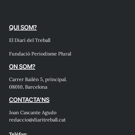
QUI SOM?
El Diari del Treball
Fundació Periodisme Plural
ON SOM?
Carrer Bailén 5, principal.
08010, Barcelona
CONTACTA'NS
Joan Cascante Agudo
redaccio@diaritreball.cat
Telèfon: