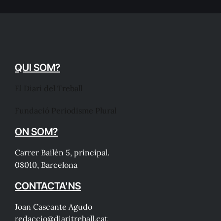
QUI SOM?
El Diari del Treball
Fundació Periodisme Plural
ON SOM?
Carrer Bailén 5, principal.
08010, Barcelona
CONTACTA'NS
Joan Cascante Agudo
redaccio@diaritreball.cat