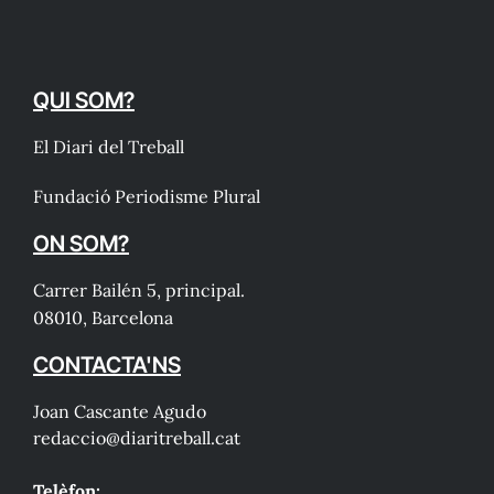
QUI SOM?
El Diari del Treball
Fundació Periodisme Plural
ON SOM?
Carrer Bailén 5, principal.
08010, Barcelona
CONTACTA'NS
Joan Cascante Agudo
redaccio@diaritreball.cat
Telèfon: