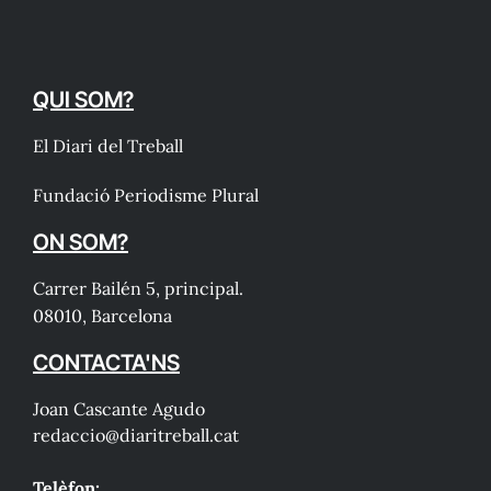
QUI SOM?
El Diari del Treball
Fundació Periodisme Plural
ON SOM?
Carrer Bailén 5, principal.
08010, Barcelona
CONTACTA'NS
Joan Cascante Agudo
redaccio@diaritreball.cat
Telèfon: