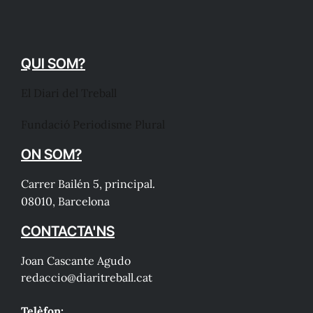
QUI SOM?
El Diari del Treball
Fundació Periodisme Plural
ON SOM?
Carrer Bailén 5, principal.
08010, Barcelona
CONTACTA'NS
Joan Cascante Agudo
redaccio@diaritreball.cat
Telèfon: