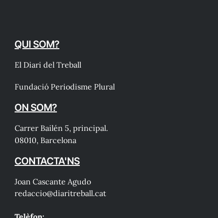
QUI SOM?
El Diari del Treball
Fundació Periodisme Plural
ON SOM?
Carrer Bailén 5, principal.
08010, Barcelona
CONTACTA'NS
Joan Cascante Agudo
redaccio@diaritreball.cat
Telèfon: