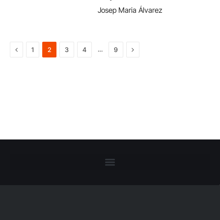
Josep Maria Álvarez
Previous
Next
…
1
2
3
4
9