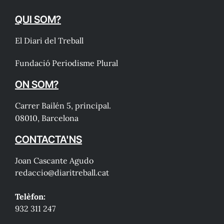
QUI SOM?
El Diari del Treball
Fundació Periodisme Plural
ON SOM?
Carrer Bailén 5, principal.
08010, Barcelona
CONTACTA'NS
Joan Cascante Agudo
redaccio@diaritreball.cat
Telèfon:
932 311 247